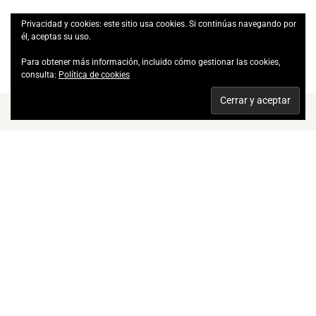
Privacidad y cookies: este sitio usa cookies. Si continúas navegando por
él, aceptas su uso.
VER TODAS LAS TERAPIAS Y TRATAMIENTOS
Para obtener más información, incluido cómo gestionar las cookies,
consulta:
Política de cookies
SOBRE NOSOTRAS
Somos profesionales
Cuentas con un equipo con amplia formación y
experiencia para ayudarte.
CONÓCENOS